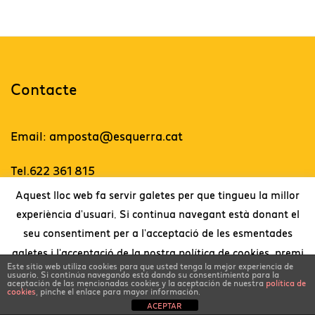
Contacte
Email: amposta@esquerra.cat
Tel.622 361 815
Aquest lloc web fa servir galetes per que tingueu la millor
experiència d'usuari. Si continua navegant està donant el
Twitter
seu consentiment per a l'acceptació de les esmentades
galetes i l'acceptació de la nostra política de cookies, premi
Este sitio web utiliza cookies para que usted tenga la mejor experiencia de
l'enllaç per a més informació
Disseny web:
Lo Faro Comunicació.
usuario. Si continúa navegando está dando su consentimiento para la
aceptación de las mencionadas cookies y la aceptación de nuestra
política de
cookies
, pinche el enlace para mayor información.
.
Llegeix més
Accepto
ACEPTAR