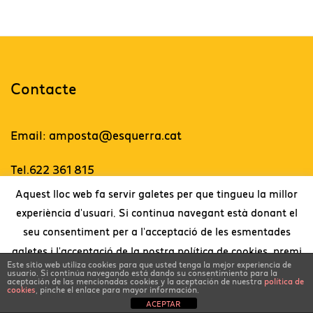
Contacte
Email: amposta@esquerra.cat
Tel.622 361 815
Aquest lloc web fa servir galetes per que tingueu la millor
experiència d'usuari. Si continua navegant està donant el
Twitter
seu consentiment per a l'acceptació de les esmentades
galetes i l'acceptació de la nostra política de cookies, premi
Este sitio web utiliza cookies para que usted tenga la mejor experiencia de
l'enllaç per a més informació
Disseny web:
Lo Faro Comunicació.
usuario. Si continúa navegando está dando su consentimiento para la
aceptación de las mencionadas cookies y la aceptación de nuestra
política de
cookies
, pinche el enlace para mayor información.
.
Llegeix més
Accepto
ACEPTAR