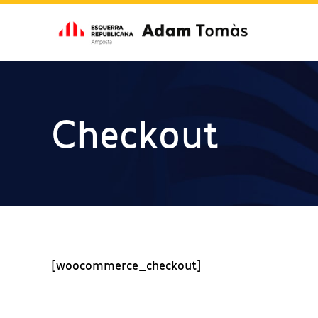
Checkout
[woocommerce_checkout]